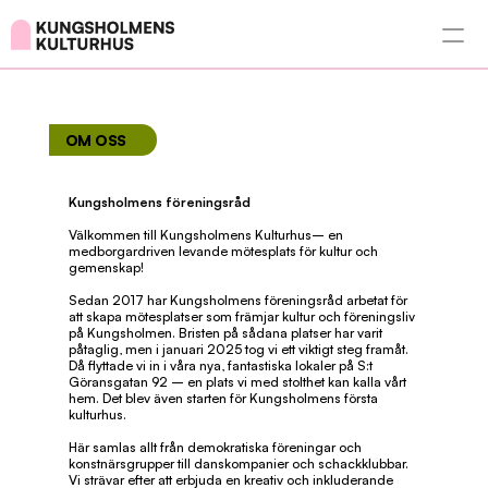
OM OSS 
Kungsholmens föreningsråd
Välkommen till Kungsholmens Kulturhus– en 
medborgardriven levande mötesplats för kultur och 
gemenskap!
Sedan 2017 har Kungsholmens föreningsråd arbetat för 
att skapa mötesplatser som främjar kultur och föreningsliv 
på Kungsholmen. Bristen på sådana platser har varit 
påtaglig, men i januari 2025 tog vi ett viktigt steg framåt. 
Då flyttade vi in i våra nya, fantastiska lokaler på S:t 
Göransgatan 92 – en plats vi med stolthet kan kalla vårt 
hem. Det blev även starten för Kungsholmens första 
kulturhus.
Här samlas allt från demokratiska föreningar och 
konstnärsgrupper till danskompanier och schackklubbar. 
Vi strävar efter att erbjuda en kreativ och inkluderande 