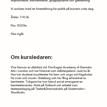
improvisation, koncentration, gruppdynamik och gestaltning. 
Vi avslutar med en föreställning för publik på kursens sista dag. 
Ålder: 7-10 år. 
Pris: 1000kr. 
Fika ingår. 
Om kursledaren:
Ylva Hanson är utbildad vid The Kogan Academy of Dramatic 
Arts i London och har frilansat som skådespelare i över tio år. 
Hon har studerat musikteater för barn och unga vid Högskolan 
för scen och musik i Göteborg och har lång erfarenhet av 
barnteater. Tidigare har hon bland annat arrangerat en 
barnteatervecka i Rute på Gotland och arbetat som 
teaterpedagog på Teater&Dramaskolan på Södermalm i 
Stockholm.