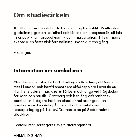
Om studiecirkeln
10 tillfällen med avslutande föreställning för publik. Vi utforskar 
gestaltning genom lekfullhet och lär oss om kroppsspråk, att tala 
inför publik, om gruppdynamik och improvisation. Tillsammans 
skapar vi en fantastisk föreställning under kursens gång.
Fika ingår.
Information om kursledaren
Ylva Hanson är utbildad vid The Kogan Academy of Dramatic 
Arts i London och har frilansat som skådespelare i över tio år. 
Hon har studerat musikteater för barn och unga vid Högskolan 
för scen och musik i Göteborg och har lång erfarenhet av 
barnteater. Tidigare har hon bland annat arrangerat en 
barnteatervecka i Rute på Gotland och arbetat som 
teaterpedagog på Teater&Dramaskolan på Södermalm i 
Stockholm
Teaterkursen arrangeras av Studiefrämjandet. 
ANMÄL DIG HÄR