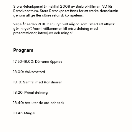
Stora Retorikpriset är instiftat 2008 av Barbro Fällman, VD för 
Retorikcentrum. Stora Retorikpriset finns för att stärka demokratin 
genom att ge fler större retorisk kompetens.
Varje år sedan 2010 har juryn valt någon som ”med sitt uttryck 
gör intryck". Varmt välkommen till prisutdelning med 
presentationer, intervjuer och mingel!
Program
17.30-18.00: Dörrarna öppnas
18.00: Välkomstord
18.10: Samtal med Konstnären
18.20: 
Prisutdelning
18.40: Avslutande ord och tack
18.45: Mingel