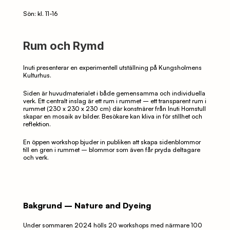
Sön: kl. 11-16
Rum och Rymd
Inuti presenterar en experimentell utställning på Kungsholmens 
Kulturhus. 
Siden är huvudmaterialet i både gemensamma och individuella 
verk. Ett centralt inslag är ett rum i rummet – ett transparent rum i 
rummet (230 x 230 x 230 cm) där konstnärer från Inuti Hornstull 
skapar en mosaik av bilder. Besökare kan kliva in för stillhet och 
reflektion. 
En öppen workshop bjuder in publiken att skapa sidenblommor 
till en gren i rummet – blommor som även får pryda deltagare 
och verk.
Bakgrund – Nature and Dyeing
Under sommaren 2024 hölls 20 workshops med närmare 100 