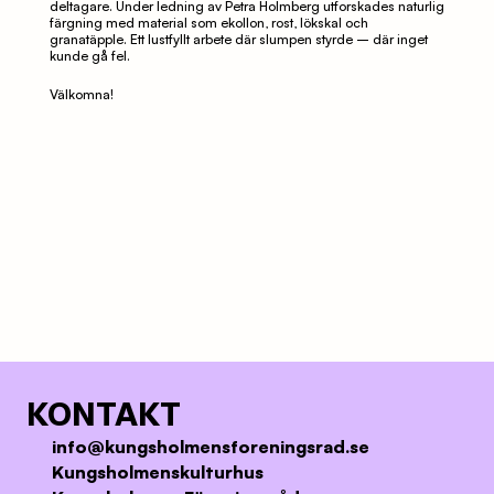
deltagare. Under ledning av Petra Holmberg utforskades naturlig 
färgning med material som ekollon, rost, lökskal och 
granatäpple. Ett lustfyllt arbete där slumpen styrde – där inget 
kunde gå fel. 
Välkomna!
KONTAKT
info@kungsholmensforeningsrad.se
Kungsholmenskulturhus