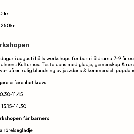
i
50 kr
: 250kr
rkshopen
dagar i augusti hålls workshops för barn i åldrarna 7-9 år och
olmens Kulturhus. Testa dans med glädje, gemenskap & rörel
va- på en rolig blandning av jazzdans & kommersiell popdans
gare erfarenhet krävs. 
 10.30-11.45
l 13.15-14.30
rkshopen får barnen: 
a rörelseglädje