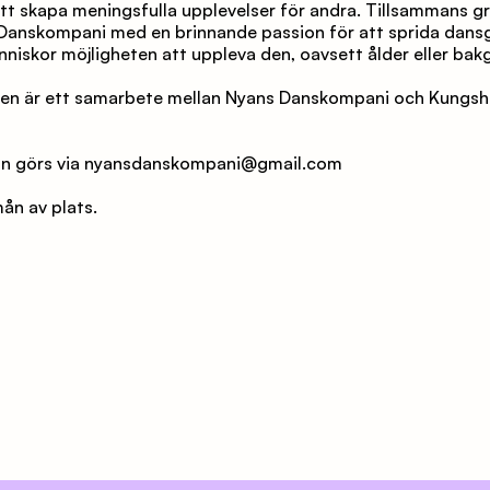
att skapa meningsfulla upplevelser för andra. Tillsammans g
Danskompani med en brinnande passion för att sprida dansg
nniskor möjligheten att uppleva den, oavsett ålder eller bak
n är ett samarbete mellan Nyans Danskompani och Kungsh
an görs via nyansdanskompani@gmail.com
mån av plats.