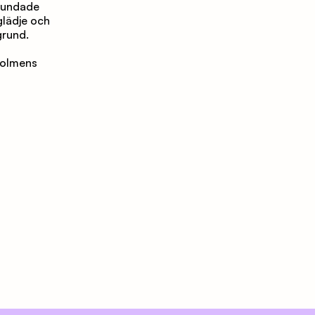
rundade 
lädje och 
grund.
olmens 