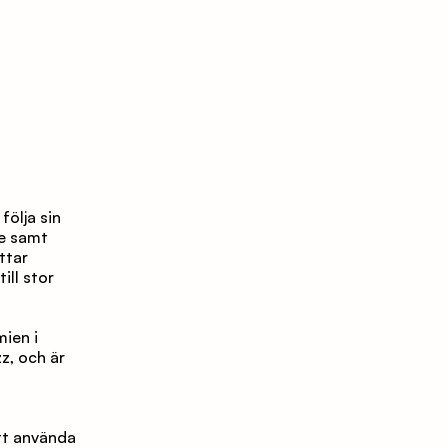
ölja sin 
e samt 
tar 
ll stor 
en i 
, och är 
tt använda 