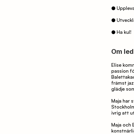
● Upplev
● Utveckl
● Ha kul!
Om led
Elise komm
passion fö
Balettaka
främst jaz
glädje som
Maja har 
Stockholm.
ivrig att 
Maja och 
konstnärli