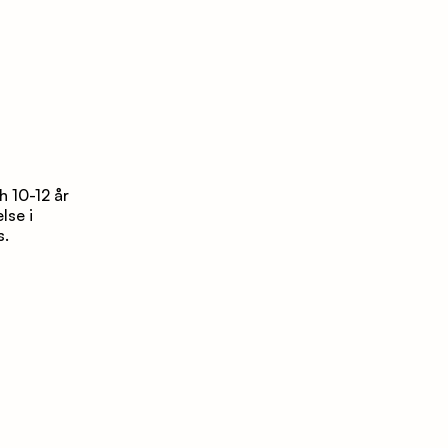
 10-12 år 
se i 
. 