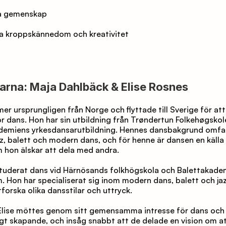
a gemenskap
a kroppskännedom och kreativitet
arna: Maja Dahlbäck & Elise Rosnes
er ursprungligen från Norge och flyttade till Sverige för att f
r dans. Hon har sin utbildning från Trøndertun Folkehøgskol
demiens yrkesdansarutbildning. Hennes dansbakgrund omfat
z, balett och modern dans, och för henne är dansen en källa ti
 hon älskar att dela med andra. 
studerat dans vid Härnösands folkhögskola och Balettakademi
 Hon har specialiserat sig inom modern dans, balett och jazz
utforska olika dansstilar och uttryck. 
Elise möttes genom sitt gemensamma intresse för dans och 
gt skapande, och insåg snabbt att de delade en vision om a