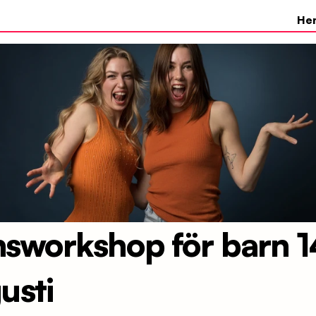
He
sworkshop för barn 14
usti