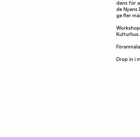
dans för 
de Nyans 
ge fler mä
Workshope
Kulturhus.
Föranmäl
Drop in i 