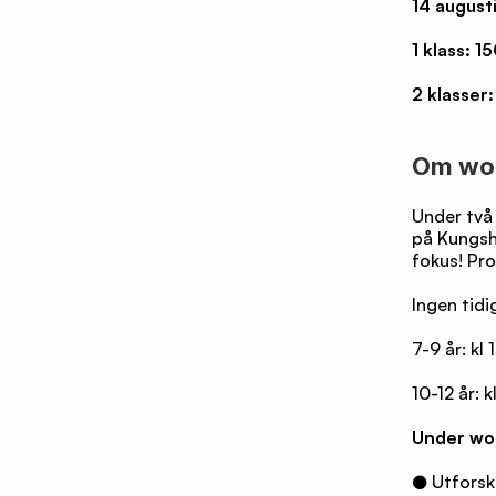
14 august
1 klass: 1
2 klasser
Om wo
Under två 
på Kungsh
fokus! Pro
Ingen tidi
7-9 år: kl
10-12 år: k
Under wo
● Utforsk