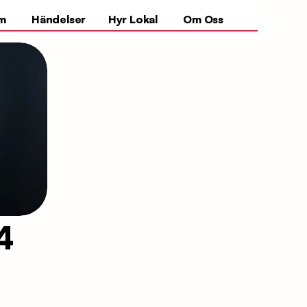
m
Händelser
Hyr Lokal
Om Oss
 