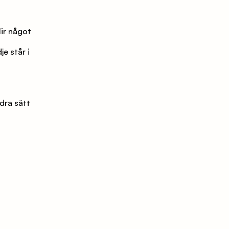
r något 
e står i 
ra sätt 