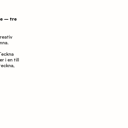
e – tre 
mna.
i en till 
eckna, 