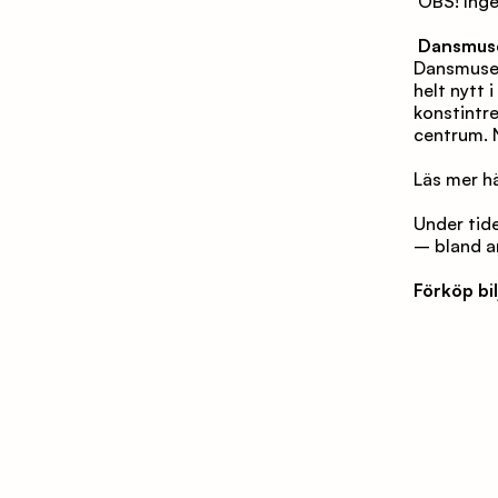
 OBS! Inge
Dansmusee
Dansmusee
helt nytt 
konstintre
centrum. 
Läs mer hä
Under tid
– bland a
Förköp bil