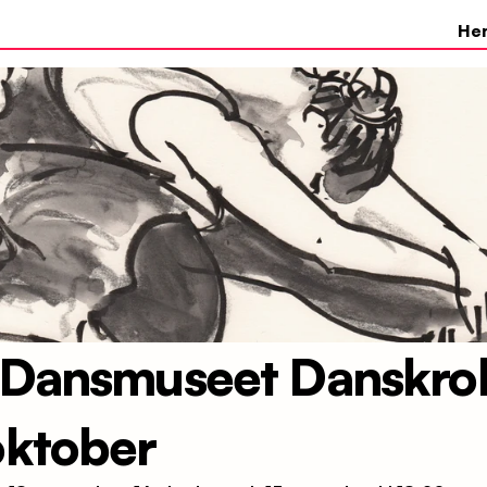
He
 Dansmuseet Danskrok
oktober