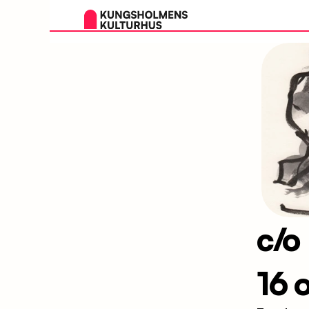
c/o
16 