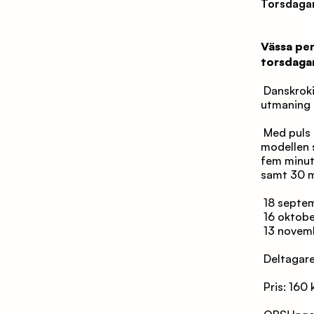
Torsdagar
Vässa pen
torsdagar
 Danskroki är en fantastisk kombination av dans, musik och konst, en kreativ 
utmaning 
 Med puls och tajming följer du dansarens rörelser in i konstens värld. Teckna 
modellen so
fem minute
samt 30 m
 18 septe
 16 okto
 13 novem
 Deltagar
 Pris: 160 k