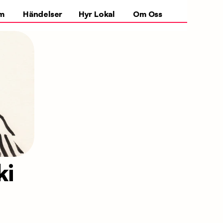
m
Händelser
Hyr Lokal
Om Oss
i 