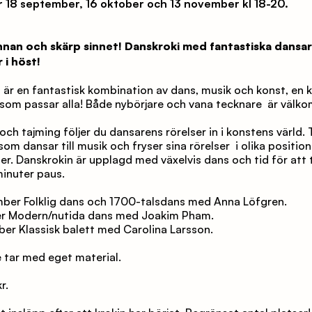
 18 september, 16 oktober och 13 november kl 18-20.
nan och skärp sinnet! Danskroki med fantastiska dansar
 i höst!
som passar alla! Både nybörjare och vana tecknare  är välko
m dansar till musik och fryser sina rörelser  i olika positioner 
r. Danskrokin är upplagd med växelvis dans och tid för att t
inuter paus.
mber Folklig dans och 1700-talsdans med Anna Löfgren.
ber Modern/nutida dans med Joakim Pham.
ber Klassisk balett med Carolina Larsson.
e tar med eget material.
r.