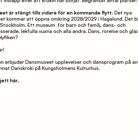
t insläpp efter att krokin har börjat. Begränsat antal platser!
t är stängt tills vidare för en kommande flytt. 
Det nya 
t kommer att öppna omkring 2028/2029 i Hagalund. Det bli
i Stockholm. Ett museum  för barn och familj, dans- och 
sserade, lekfulla vuxna och alla andra. Dans, rörelse och glädj
Nyfiken? 
r!
en erbjuder Dansmuseet upplevelser och dansprogram på and
nnat Danskroki på Kungsholmens Kulturhus.
jett här.