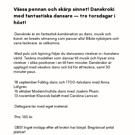
Vässa pennan och skärp sinnet! Danskroki 
med fantastiska dansare – tre torsdagar i 
höst!
 Danskroki är en fantastisk kombination av dans, musik och 
konst, en kreativ utmaning som passar alla! Både nybörjare och 
vana tecknare  är välkomna.
 Med puls och tajming följer du dansarens rörelser in i konstens 
värld. Teckna modellen som dansar till musik och fryser sina 
rörelser  i olika positioner i en till fem minuter. Danskrokin är 
upplagd med växelvis dans och tid för att teckna, samt 30 
minuter paus.
 18 september Folklig dans och 1700-talsdans med Anna 
Löfgren.
 16 oktober Modern/nutida dans med Joakim Pham.
 13 november Klassisk balett med Carolina Larsson.
 Deltagare tar med eget material.
 Pris: 160 kr.
 OBS! Inget insläpp efter att krokin har börjat. Begränsat antal 
platser!